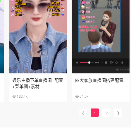
娱乐主播下单直播间+配置
四大家族直播间搭建配置
+菜单图+素材
123.4k
64.5k
❮
1
2
❯