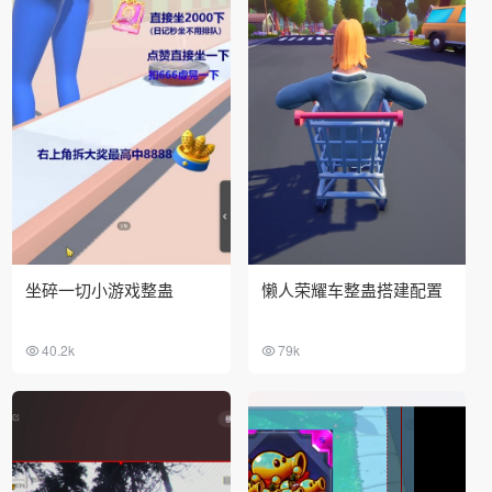
坐碎一切小游戏整蛊
懒人荣耀车整蛊搭建配置
40.2k
79k