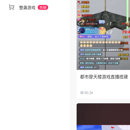
整蛊游戏
热销
都市摩天楼游戏直播搭建
90.2k