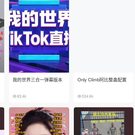
我的世界三合一弹幕版本
Only Climb阿比整蛊配置
83.4k
534.6k