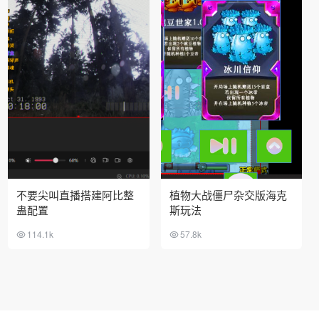
不要尖叫直播搭建阿比整
植物大战僵尸杂交版海克
蛊配置
斯玩法
114.1k
57.8k